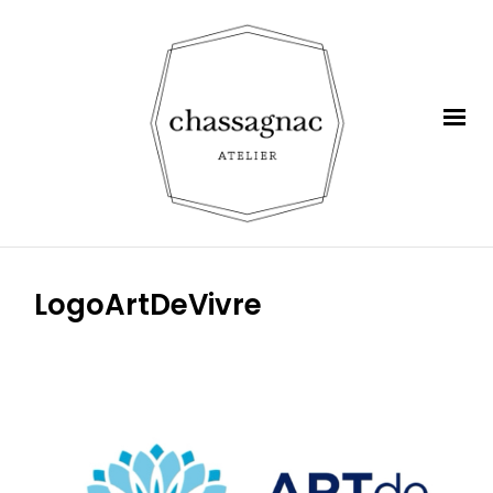
LogoArtDeVivre